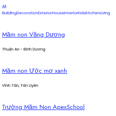
All
Building
Decoration
Exterior
House
Interior
Kids
Kitchen
Living
Mầm non Vầng Dương
Thuận An - Bình Dương
Mầm non Ước mơ xanh
Vĩnh Tân, Tân Uyên
Trường Mầm Non ApexSchool